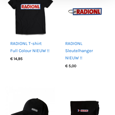
RADIONL T-shirt
RADIONL
Full Colour NIEUW !!
Sleutelhanger
NIEUW !!
€
14,95
€
5,00
Dit
product
heeft
meerdere
variaties.
Deze
optie