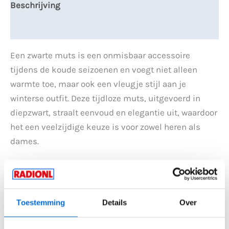
Beschrijving
Aanvullende informatie
Een zwarte muts is een onmisbaar accessoire
tijdens de koude seizoenen en voegt niet alleen
warmte toe, maar ook een vleugje stijl aan je
winterse outfit. Deze tijdloze muts, uitgevoerd in
diepzwart, straalt eenvoud en elegantie uit, waardoor
het een veelzijdige keuze is voor zowel heren als
dames.
Gemaakt van 100% acryl, biedt de zwarte muts
comfort en isolatie tegen de kou. Het materiaal sluit
nauw aan op het hoofd, waardoor warmteverlies
Toestemming
Details
Over
wordt geminimaliseerd en je beschermd blijft tegen
gure wind en koude temperaturen.