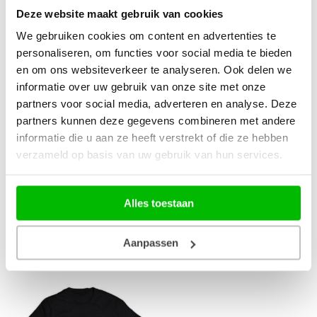
Deze website maakt gebruik van cookies
De zwarte kleur van de muts maakt het gemakkelijk
We gebruiken cookies om content en advertenties te
personaliseren, om functies voor social media te bieden
te combineren met verschillende winterse outfits. Of
en om ons websiteverkeer te analyseren. Ook delen we
je nu kiest voor een casual look met een dikke
informatie over uw gebruik van onze site met onze
winterjas en jeans of voor een meer formele stijl met
partners voor social media, adverteren en analyse. Deze
een wollen mantel, de zwarte muts voegt een vleugje
partners kunnen deze gegevens combineren met andere
ingetogen chic toe.
informatie die u aan ze heeft verstrekt of die ze hebben
verzameld op basis van uw gebruik van hun services.
De muts heeft een logo opdruk aan de voorzijde en is
beschikbaar als 1 maat.
Alles toestaan
Aanpassen
Gerelateerde producten