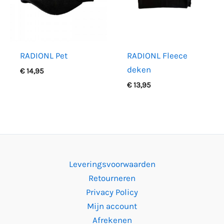
kan
gekozen
worden
op
RADIONL Pet
RADIONL Fleece
de
deken
€
14,95
productpagina
€
13,95
Leveringsvoorwaarden
Retourneren
Privacy Policy
Mijn account
Afrekenen