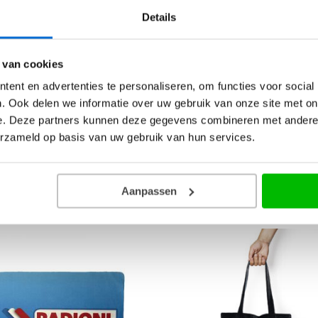
Details
pact maar biedt een uitstekende bescherming tegen de re
 sluiten. Verder heeft de paraplu een sterk metalen frame
e formaat past hij opgevouwen perfect in een (hand)tas.
 van cookies
ent en advertenties te personaliseren, om functies voor social
kelijk in op te bergen.
. Ook delen we informatie over uw gebruik van onze site met on
e. Deze partners kunnen deze gegevens combineren met andere i
erzameld op basis van uw gebruik van hun services.
Aanpassen