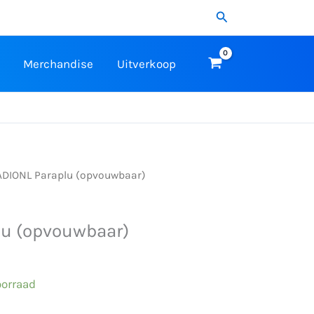
Zoeken
Merchandise
Uitverkoop
ADIONL Paraplu (opvouwbaar)
lu (opvouwbaar)
oorraad