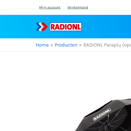
Ga
Mijn account
Winkelmand
naar
de
inhoud
Home
Producten
RADIONL Paraplu (op