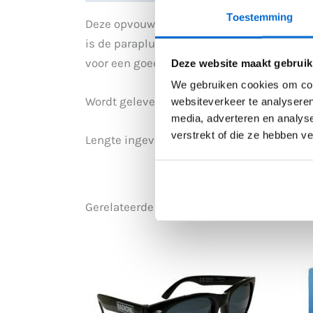
Toestemming
Deze opvouwbare paraplu is klein en com
is de paraplu gemakkelijk te openen en te
voor een goede grip. Dankzij zijn compact
Deze website maakt gebruik
We gebruiken cookies om cont
Wordt geleverd met een etui om hem gemak
websiteverkeer te analyseren
media, adverteren en analys
verstrekt of die ze hebben v
Lengte ingevouwen: 28 cm
Gerelateerde producten