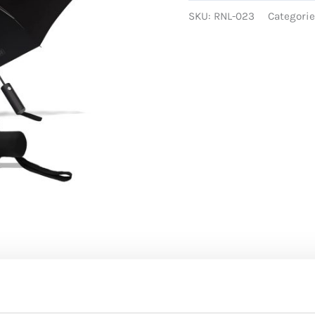
SKU:
RNL-023
Categori