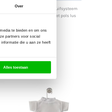
Over
gen. Door het handmatige schuifsysteem
 en een rubberen handgreep met pols lus
 media te bieden en om ons
ze partners voor social
nformatie die u aan ze heeft
Alles toestaan