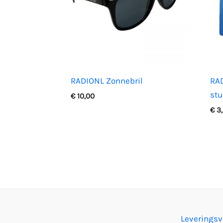
RADIONL Zonnebril
RAD
stu
€
10,00
€
3
Leverings