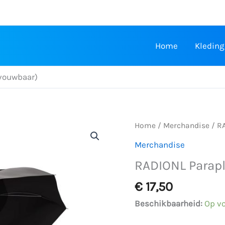
Home
Kleding
vouwbaar)
Home
/
Merchandise
/ R
Merchandise
RADIONL Parap
€
17,50
Beschikbaarheid:
Op v