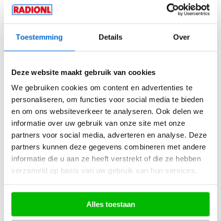
Beschrijving
Aanvullende informatie
Toestemming
Details
Over
Het officiële RADIONL mini t-shirt voor in de auto!
Deze website maakt gebruik van cookies
We gebruiken cookies om content en advertenties te
personaliseren, om functies voor social media te bieden
Gerelateerde producten
en om ons websiteverkeer te analyseren. Ook delen we
informatie over uw gebruik van onze site met onze
partners voor social media, adverteren en analyse. Deze
partners kunnen deze gegevens combineren met andere
informatie die u aan ze heeft verstrekt of die ze hebben
verzameld op basis van uw gebruik van hun services.
Alles toestaan